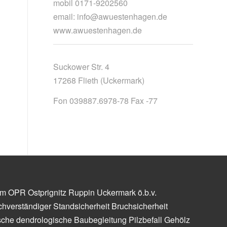
mobil 0171-9202560
email: info@awuestenhagen.de
www.awuestenhagen.de
Suckower Str. 4
17268 Flieth (Uckermark)
Fon 039887.6978-78 Fax -77
m OPR Ostprignitz Ruppin Uckermark ö.b.v.
hverständiger Standsicherheit Bruchsicherheit
che dendrologische Baubegleitung Pilzbefall Gehölz