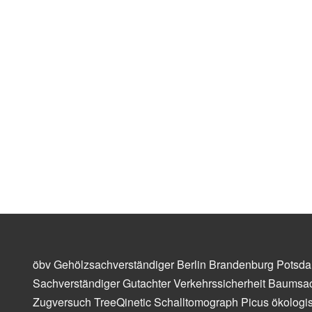
öbv Gehölzsachverständiger Berlin Brandenburg Potsda
Sachverständiger Gutachter Verkehrssicherheit Baumsac
Zugversuch TreeQinetic Schalltomograph Picus ökologis