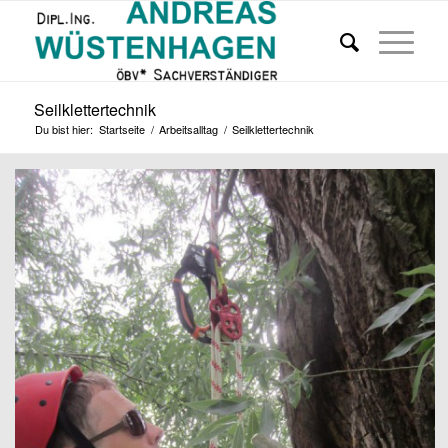
Seilklettertechnik
Du bist hier:
Startseite
/
Arbeitsalltag
/
Seilklettertechnik