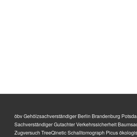
öbv Gehölzsachverständiger Berlin Brandenburg Potsda
Sachverständiger Gutachter Verkehrssicherheit Baumsac
Zugversuch TreeQinetic Schalltomograph Picus ökologis