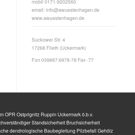
mobil 0171-9202560
email: info@awuestenhagen.de
www.awuestenhagen.de
Suckower Str. 4
17268 Flieth (Uckermark)
Fon 039887.6978-78 Fax -77
m OPR Ostprignitz Ruppin Uckermark ö.b.v.
hverständiger Standsicherheit Bruchsicherheit
che dendrologische Baubegleitung Pilzbefall Gehölz