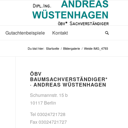
Gutachtenbeispiele
Kontakt
Du bist hier:
Startseite
/
Bildergalerie
/
Weide IMG_4793
ÖBV
BAUMSACHVERSTÄNDIGER*
· ANDREAS WÜSTENHAGEN
Schumannstr. 15 b
10117 Berlin
Tel 03024721728
Fax 03024721727